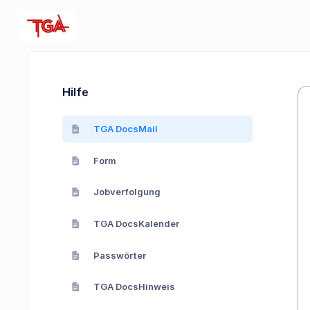
Hilfe
TGA DocsMail
Form
Jobverfolgung
TGA DocsKalender
Passwörter
TGA DocsHinweis