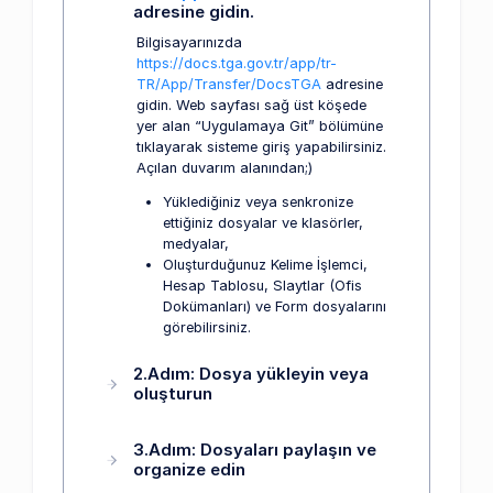
adresine gidin.
Bilgisayarınızda
https://docs.tga.gov.tr/app/tr-
TR/App/Transfer/DocsTGA
adresine
gidin. Web sayfası sağ üst köşede
yer alan “Uygulamaya Git” bölümüne
tıklayarak sisteme giriş yapabilirsiniz.
Açılan duvarım alanından;)
Yüklediğiniz veya senkronize
ettiğiniz dosyalar ve klasörler,
medyalar,
Oluşturduğunuz Kelime İşlemci,
Hesap Tablosu, Slaytlar (Ofis
Dokümanları) ve Form dosyalarını
görebilirsiniz.
2.Adım: Dosya yükleyin veya
oluşturun
3.Adım: Dosyaları paylaşın ve
organize edin